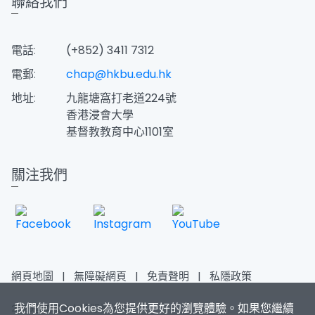
聯絡我們
電話:
(+852) 3411 7312
電郵:
chap@hkbu.edu.hk
地址:
九龍塘窩打老道224號
香港浸會大學
​基督教教育中心1101室
關注我們
網頁地圖
|
無障礙網頁
|
免責聲明
|
私隱政策
我們使用Cookies為您提供更好的瀏覽體驗。如果您繼續
2026香港浸會大學 版權所有